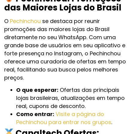
das Maiores Lojas do Brasil
O
Pechinchou
se destaca por reunir
promoções das maiores lojas do Brasil
diretamente no seu WhatsApp. Com uma
grande base de usuários em seu aplicativo e
forte presença no Instagram, o Pechinchou
oferece uma curadoria de ofertas em tempo
real, facilitando sua busca pelos melhores
preços.
O que esperar:
Ofertas das principais
lojas brasileiras, atualizações em tempo
real, cupons de desconto.
Como entrar:
Visite a página do
Pechinchou para entrar nos grupos
.
Canaltech Ofertas: