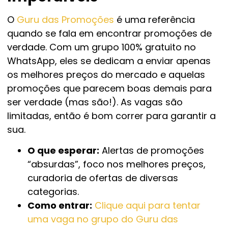
O
Guru das Promoções
é uma referência
quando se fala em encontrar promoções de
verdade. Com um grupo 100% gratuito no
WhatsApp, eles se dedicam a enviar apenas
os melhores preços do mercado e aquelas
promoções que parecem boas demais para
ser verdade (mas são!). As vagas são
limitadas, então é bom correr para garantir a
sua.
O que esperar:
Alertas de promoções
“absurdas”, foco nos melhores preços,
curadoria de ofertas de diversas
categorias.
Como entrar:
Clique aqui para tentar
uma vaga no grupo do Guru das