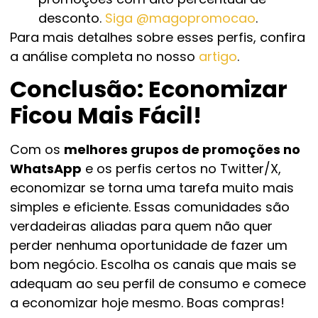
desconto.
Siga @magopromocao
.
Para mais detalhes sobre esses perfis, confira
a análise completa no nosso
artigo
.
Conclusão: Economizar
Ficou Mais Fácil!
Com os
melhores grupos de promoções no
WhatsApp
e os perfis certos no Twitter/X,
economizar se torna uma tarefa muito mais
simples e eficiente. Essas comunidades são
verdadeiras aliadas para quem não quer
perder nenhuma oportunidade de fazer um
bom negócio. Escolha os canais que mais se
adequam ao seu perfil de consumo e comece
a economizar hoje mesmo. Boas compras!