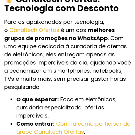
Tecnologia com Desconto
Para os apaixonados por tecnologia,
o
Canaltech Ofertas
é um dos
melhores
grupos de promoções no WhatsApp
. Com
uma equipe dedicada à curadoria de ofertas
de eletrônicos, eles entregam apenas as
promoções imperdíveis do dia, ajudando você
a economizar em smartphones, notebooks,
TVs e muito mais, sem precisar gastar horas
pesquisando.
O que esperar:
Foco em eletrônicos,
curadoria especializada, ofertas
imperdíveis.
Como entrar:
Confira como participar do
grupo Canaltech Ofertas
.