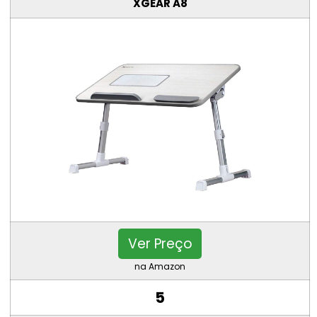
XGEAR A8
Ver Preço
na Amazon
5