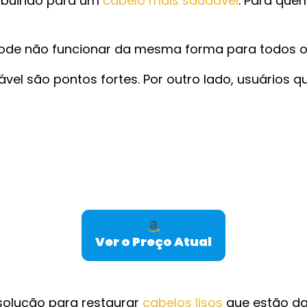
tribuindo para um
cabelo mais saudável
. Para quem
pode não funcionar da mesma forma para todos os
vel são pontos fortes. Por outro lado, usuários
Ver o Preço Atual
olução para restaurar
cabelos lisos
que estão da