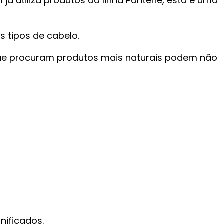
 já utiliza produtos da linha Pantene, esta é uma
 tipos de cabelo.
 que procuram produtos mais naturais podem não
nificados.