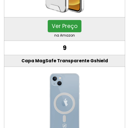
Ver Preço
na Amazon
9
Capa MagSafe Transparente Gshield