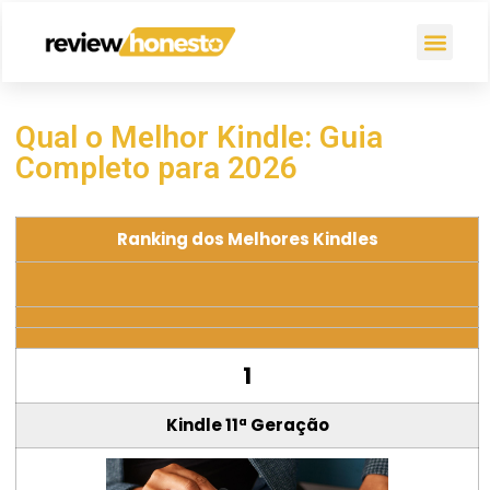
Qual o Melhor Kindle: Guia
Completo para 2026
Ranking dos Melhores Kindles
1
Kindle 11ª Geração