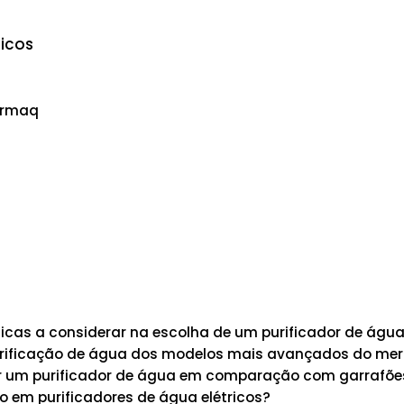
ricos
lormaq
ticas a considerar na escolha de um purificador de águ
urificação de água dos modelos mais avançados do me
ar um purificador de água em comparação com garrafõe
tro em purificadores de água elétricos?