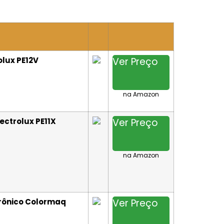
olux PE12V
Ver Preço
na Amazon
ectrolux PE11X
Ver Preço
na Amazon
trônico Colormaq
Ver Preço