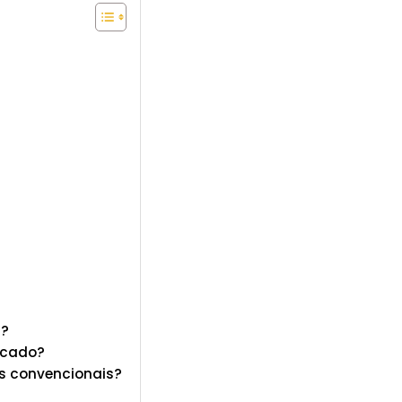
a?
rcado?
s convencionais?