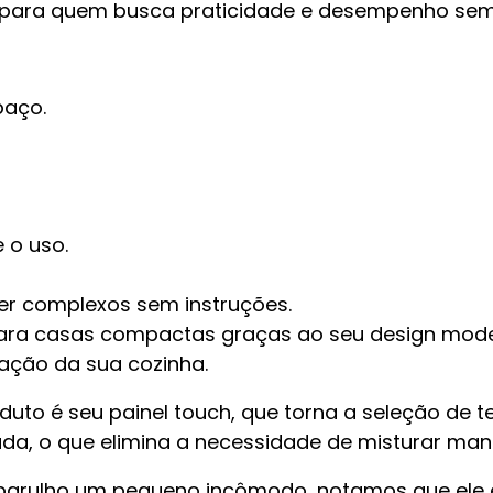
a para quem busca praticidade e desempenho se
paço.
 o uso.
er complexos sem instruções.
al para casas compactas graças ao seu design mod
ação da sua cozinha.
uto é seu painel touch, que torna a seleção de 
lada, o que elimina a necessidade de misturar ma
barulho um pequeno incômodo, notamos que ele